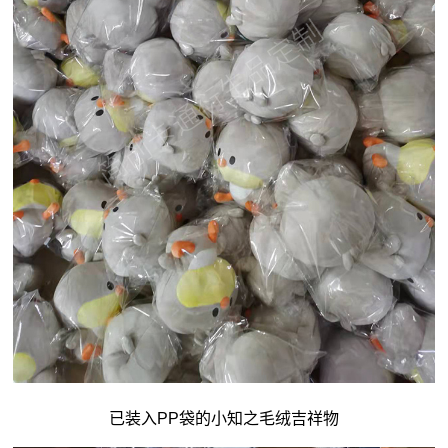
已装入PP袋的小知之毛绒吉祥物