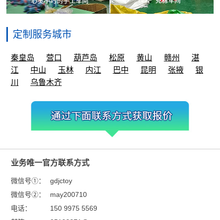
定制服务城市
秦皇岛
营口
葫芦岛
松原
黄山
赣州
湛
江
中山
玉林
内江
巴中
昆明
张掖
银
川
乌鲁木齐
业务唯一官方联系方式
微信号①：
gdjctoy
微信号②：
may200710
电话：
150 9975 5569