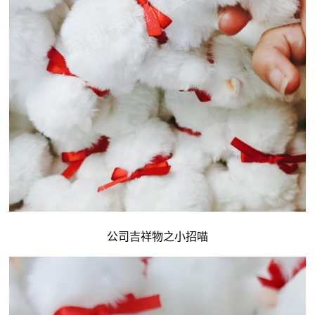
公司吉祥物
之小招喵