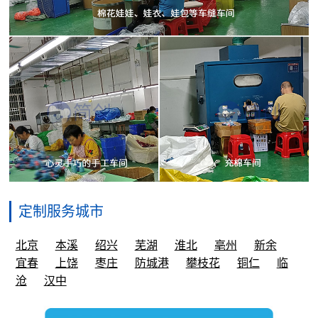
定制服务城市
北京
本溪
绍兴
芜湖
淮北
亳州
新余
宜春
上饶
枣庄
防城港
攀枝花
铜仁
临
沧
汉中