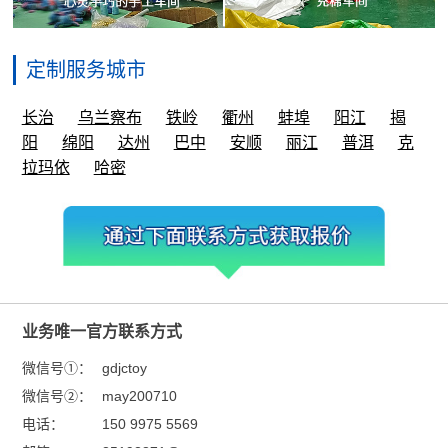
定制服务城市
长治
乌兰察布
铁岭
衢州
蚌埠
阳江
揭
阳
绵阳
达州
巴中
安顺
丽江
普洱
克
拉玛依
哈密
业务唯一官方联系方式
微信号①：
gdjctoy
微信号②：
may200710
电话：
150 9975 5569