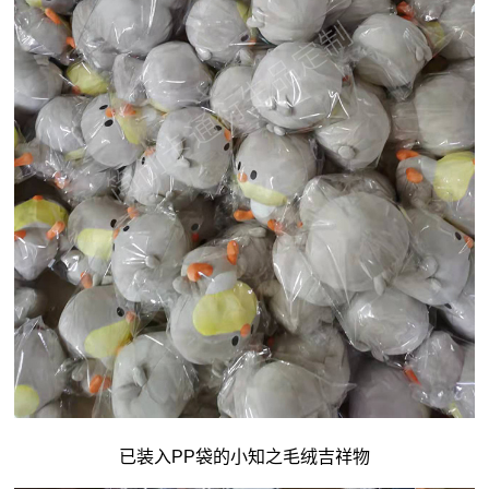
已装入PP袋的小知之毛绒吉祥物