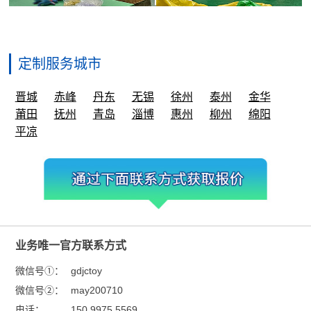
定制服务城市
晋城
赤峰
丹东
无锡
徐州
泰州
金华
莆田
抚州
青岛
淄博
惠州
柳州
绵阳
平凉
业务唯一官方联系方式
微信号①：
gdjctoy
微信号②：
may200710
电话：
150 9975 5569