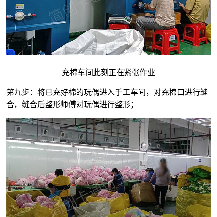
充棉车间此刻正在紧张作业
第九步：将已充好棉的玩偶进入手工车间，对充棉口进行缝
合，缝合后整形师傅对玩偶进行整形；