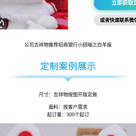
立即获取
或者快速联系微
公司吉祥物
推荐招商银行小招喵之白羊座
尺寸：
吉祥物
按图开版定做
面料：按客户需求
起订量：300个起订