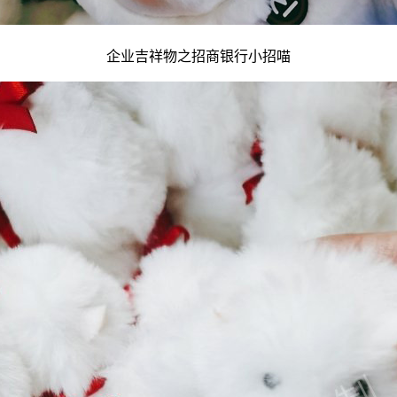
企业吉祥物
之招商银行小招喵