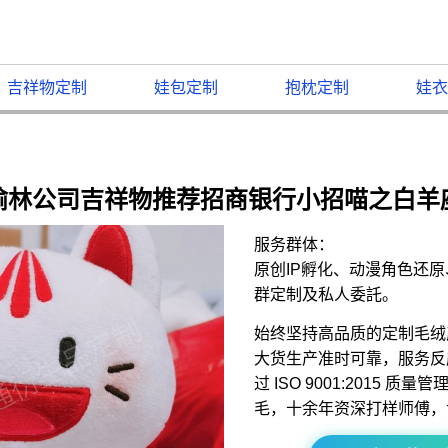
吉祥物定制
娃包定制
抱枕定制
娃衣
榆林公司吉祥物推荐招商银行小招喵之白羊
服务群体：
原创IP孵化、动漫角色还
群定制及私人委託。
始终坚持高品质的定制毛绒
大货生产准时可靠，服务反
过 ISO 9001:2015 
毛，十余年资深打样师傅，