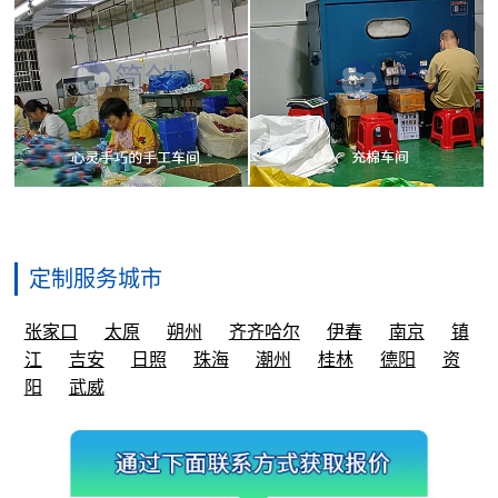
定制服务城市
张家口
太原
朔州
齐齐哈尔
伊春
南京
镇
江
吉安
日照
珠海
潮州
桂林
德阳
资
阳
武威