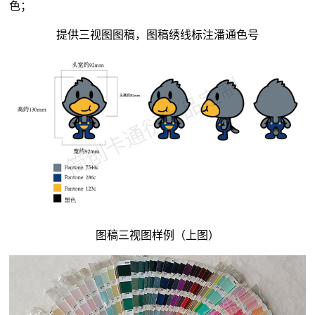
色；
提供三视图图稿，图稿绣线标注潘通色号
图稿三视图样例（上图）