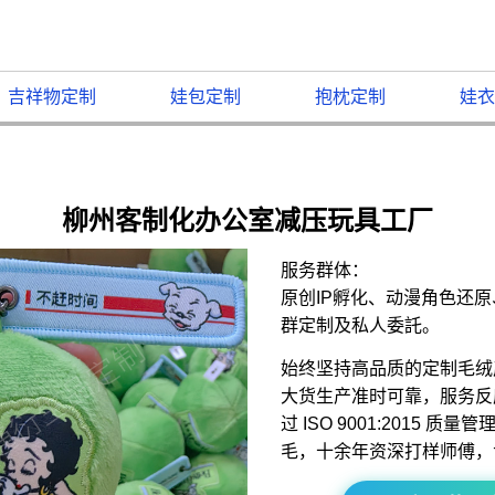
吉祥物定制
娃包定制
抱枕定制
娃衣
柳州客制化办公室减压玩具工厂
服务群体：
原创IP孵化、动漫角色还
群定制及私人委託。
始终坚持高品质的定制毛绒
大货生产准时可靠，服务反
过 ISO 9001:2015 
毛，十余年资深打样师傅，