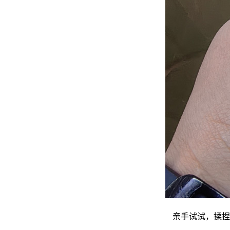
亲手试试，揉捏