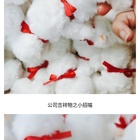
公司吉祥物
之小招喵