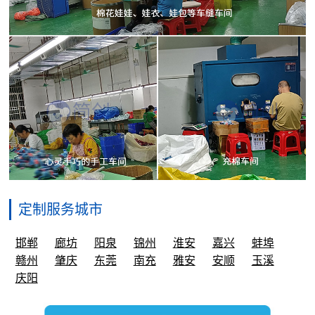
定制服务城市
邯郸
廊坊
阳泉
锦州
淮安
嘉兴
蚌埠
赣州
肇庆
东莞
南充
雅安
安顺
玉溪
庆阳