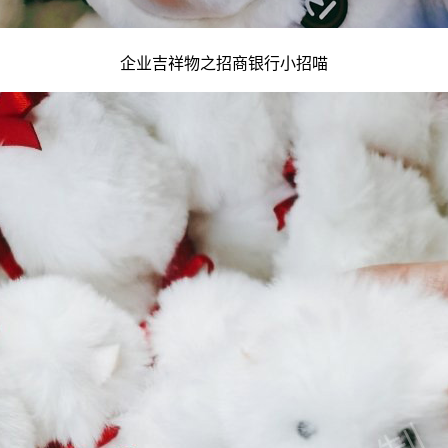
企业吉祥物
之招商银行小招喵