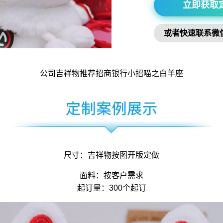
立即获取
或者快速联系微
公司吉祥物
推荐招商银行小招喵之白羊座
尺寸：
吉祥物
按图开版定做
面料：按客户需求
起订量：300个起订