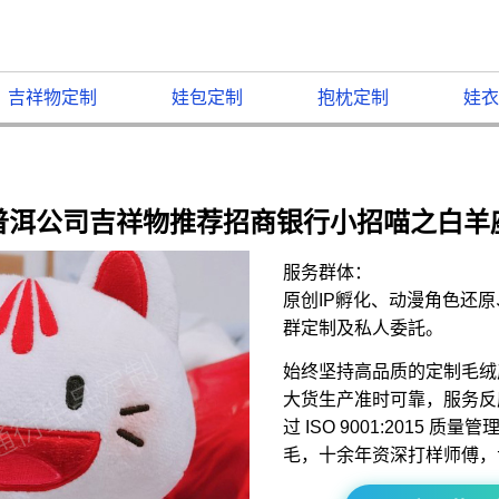
吉祥物定制
娃包定制
抱枕定制
娃衣
普洱公司吉祥物推荐招商银行小招喵之白羊
服务群体：
原创IP孵化、动漫角色还
群定制及私人委託。
始终坚持高品质的定制毛绒
大货生产准时可靠，服务反
过 ISO 9001:2015 
毛，十余年资深打样师傅，