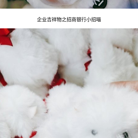
企业吉祥物
之招商银行小招喵