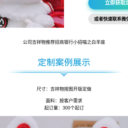
立即获取
或者快速联系微
公司吉祥物
推荐招商银行小招喵之白羊座
尺寸：
吉祥物
按图开版定做
面料：按客户需求
起订量：300个起订