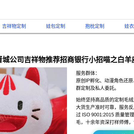
吉祥物定制
娃包定制
抱枕定制
娃衣
晋城公司吉祥物推荐招商银行小招喵之白羊
服务群体：
原创IP孵化、动漫角色还
群定制及私人委託。
始终坚持高品质的定制毛绒
大货生产准时可靠，服务反
过 ISO 9001:2015 
毛，十余年资深打样师傅，