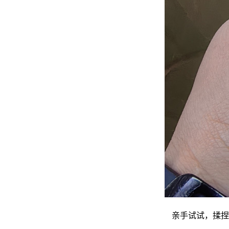
亲手试试，揉捏