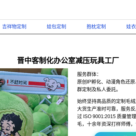
吉祥物定制
娃包定制
抱枕定制
娃衣
晋中客制化办公室减压玩具工厂
服务群体：
原创IP孵化、动漫角色还
群定制及私人委託。
始终坚持高品质的定制毛绒
大货生产准时可靠，服务反
过 ISO 9001:2015 
毛，十余年资深打样师傅，