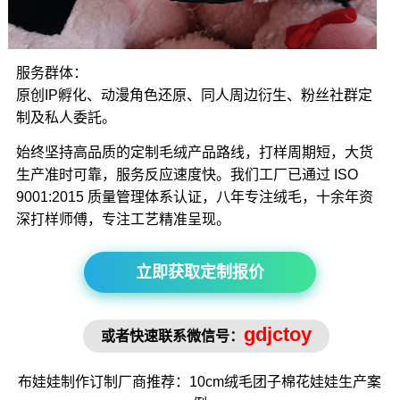
服务群体：
原创IP孵化、动漫角色还原、同人周边衍生、粉丝社群定
制及私人委託。
始终坚持高品质的定制毛绒产品路线，打样周期短，大货
生产准时可靠，服务反应速度快。我们工厂已通过 ISO
9001:2015 质量管理体系认证，八年专注绒毛，十余年资
深打样师傅，专注工艺精准呈现。
立即获取定制报价
gdjctoy
或者快速联系微信号：
布娃娃制作
订制厂商推荐：10cm绒毛
团子棉花娃娃
生产案