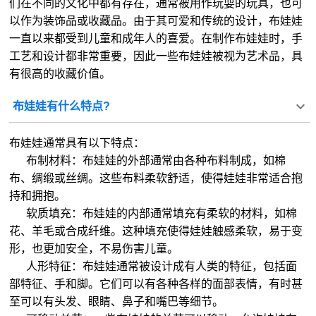
们在不同的文化中都有存在，通常被用作玩耍的玩具，也可
以作为装饰品或收藏品。由于其可爱和传统的设计，布娃娃
一直以来都受到儿童和成年人的喜爱。在制作布娃娃时，手
工艺和设计都非常重要，因此一些布娃娃被视为艺术品，具
有很高的收藏价值。
布娃娃有什么特点?
布娃娃通常具有以下特点：
布制材料：布娃娃的外部通常由各种布料制成，如棉
布、绸缎或丝绸。这些布料柔软舒适，使得娃娃非常适合抱
持和拥抱。
软质填充：布娃娃的内部通常填充有柔软的材料，如棉
花、羊毛或合成纤维。这种填充使得娃娃触感柔软，易于变
形，也更加安全，不易伤害儿童。
人形特征：布娃娃通常被设计成有人类的特征，包括面
部特征、手和脚。它们可以有各种各样的面部表情，有时甚
至可以有头发、眼睛、鼻子和嘴巴等细节。