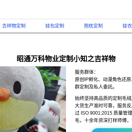
吉祥物定制
娃包定制
抱枕定制
娃衣
昭通万科物业定制小知之吉祥物
服务群体：
原创IP孵化、动漫角色还
群定制及私人委託。
始终坚持高品质的定制毛绒
大货生产准时可靠，服务反
过 ISO 9001:2015 
毛，十余年资深打样师傅，