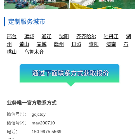
定制服务城市
邢台
运城
通辽
沈阳
齐齐哈尔
牡丹江
湖
州
黄山
宣城
赣州
日照
资阳
渭南
石
嘴山
乌鲁木齐
业务唯一官方联系方式
微信号①：
gdjctoy
微信号②：
may200710
电话：
150 9975 5569