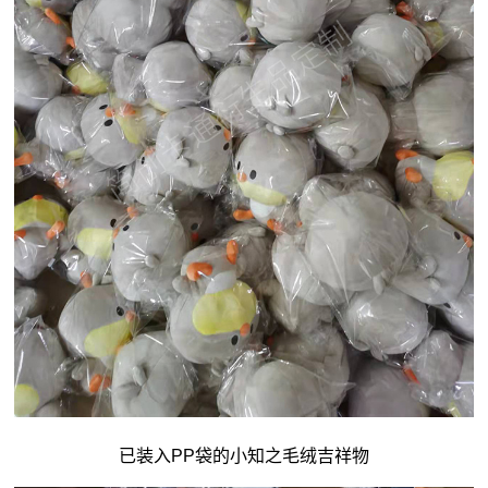
已装入PP袋的小知之毛绒吉祥物