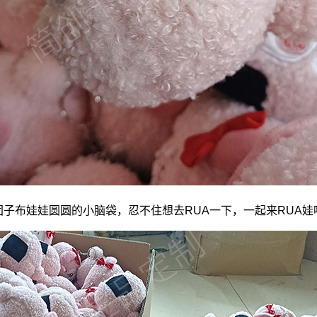
团子
布娃娃
圆圆的小脑袋，忍不住想去RUA一下，一起来RUA娃