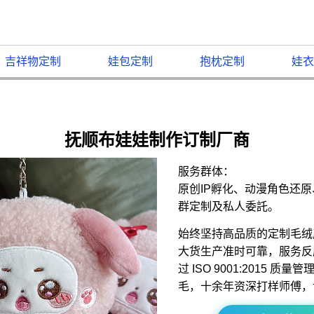
吉祥物定制
娃包定制
抱枕定制
娃衣
抚顺布娃娃制作订制厂商
服务群体：
原创IP孵化、动漫角色还
群定制及私人委託。
始终坚持高品质的定制毛绒
大货生产准时可靠，服务反
过 ISO 9001:2015 
毛，十余年资深打样师傅，