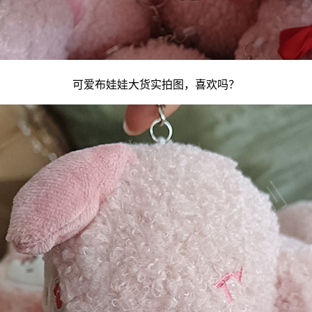
可爱
布娃娃
大货实拍图，喜欢吗？