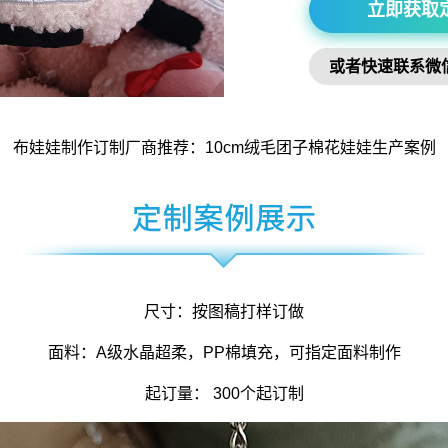
立即获取
或者快速联系微
布娃娃制作
订制厂商推荐：10cm绒毛
团子棉花娃娃
生产案例
尺寸：按图稿打样订做
面料：A级水晶超柔，PP棉填充，可指定面料制作
起订量： 300个起订制