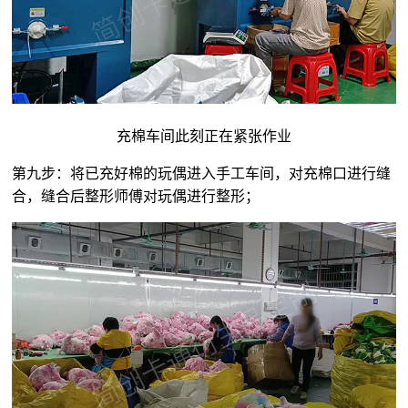
充棉车间此刻正在紧张作业
第九步：将已充好棉的玩偶进入手工车间，对充棉口进行缝
合，缝合后整形师傅对玩偶进行整形；