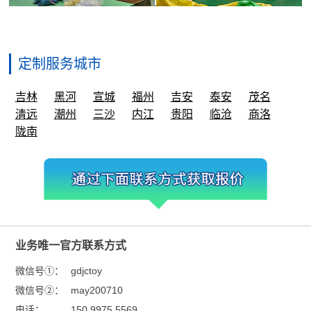
定制服务城市
吉林
黑河
宣城
福州
吉安
泰安
茂名
清远
潮州
三沙
内江
贵阳
临沧
商洛
陇南
业务唯一官方联系方式
微信号①：
gdjctoy
微信号②：
may200710
电话：
150 9975 5569