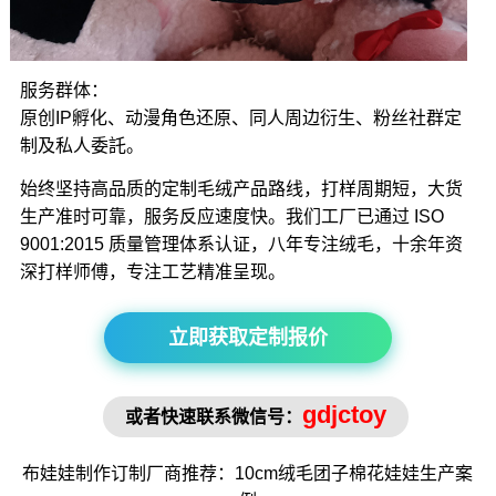
服务群体：
原创IP孵化、动漫角色还原、同人周边衍生、粉丝社群定
制及私人委託。
始终坚持高品质的定制毛绒产品路线，打样周期短，大货
生产准时可靠，服务反应速度快。我们工厂已通过 ISO
9001:2015 质量管理体系认证，八年专注绒毛，十余年资
深打样师傅，专注工艺精准呈现。
立即获取定制报价
gdjctoy
或者快速联系微信号：
布娃娃制作
订制厂商推荐：10cm绒毛
团子棉花娃娃
生产案