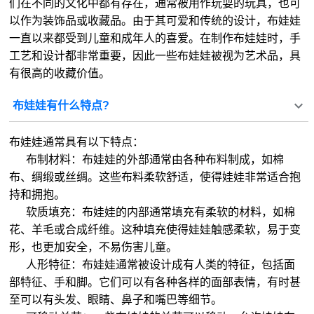
们在不同的文化中都有存在，通常被用作玩耍的玩具，也可
以作为装饰品或收藏品。由于其可爱和传统的设计，布娃娃
一直以来都受到儿童和成年人的喜爱。在制作布娃娃时，手
工艺和设计都非常重要，因此一些布娃娃被视为艺术品，具
有很高的收藏价值。
布娃娃有什么特点?
布娃娃通常具有以下特点：
布制材料：布娃娃的外部通常由各种布料制成，如棉
布、绸缎或丝绸。这些布料柔软舒适，使得娃娃非常适合抱
持和拥抱。
软质填充：布娃娃的内部通常填充有柔软的材料，如棉
花、羊毛或合成纤维。这种填充使得娃娃触感柔软，易于变
形，也更加安全，不易伤害儿童。
人形特征：布娃娃通常被设计成有人类的特征，包括面
部特征、手和脚。它们可以有各种各样的面部表情，有时甚
至可以有头发、眼睛、鼻子和嘴巴等细节。