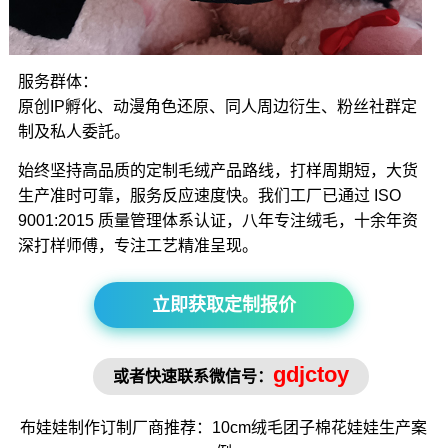
服务群体：
原创IP孵化、动漫角色还原、同人周边衍生、粉丝社群定
制及私人委託。
始终坚持高品质的定制毛绒产品路线，打样周期短，大货
生产准时可靠，服务反应速度快。我们工厂已通过 ISO
9001:2015 质量管理体系认证，八年专注绒毛，十余年资
深打样师傅，专注工艺精准呈现。
立即获取定制报价
gdjctoy
或者快速联系微信号：
布娃娃制作
订制厂商推荐：10cm绒毛
团子棉花娃娃
生产案