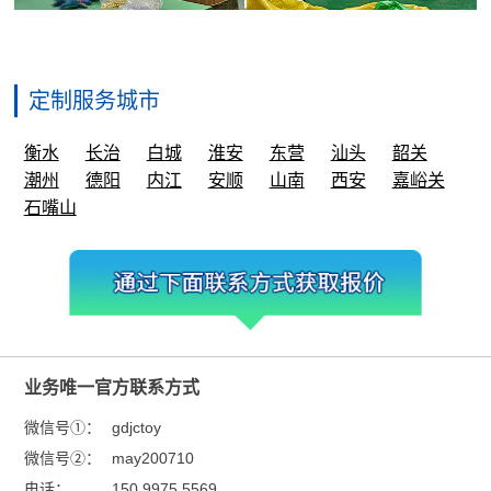
定制服务城市
衡水
长治
白城
淮安
东营
汕头
韶关
潮州
德阳
内江
安顺
山南
西安
嘉峪关
石嘴山
业务唯一官方联系方式
微信号①：
gdjctoy
微信号②：
may200710
电话：
150 9975 5569