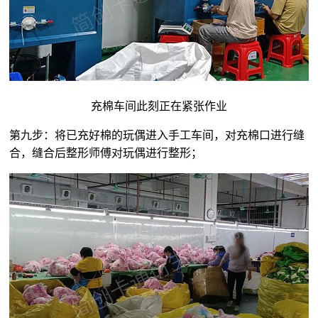
充棉车间此刻正在紧张作业
第九步：将已充好棉的玩偶进入手工车间，对充棉口进行缝
合，缝合后整形师傅对玩偶进行整形；