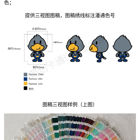
色；
提供三视图图稿，图稿绣线标注潘通色号
图稿三视图样例（上图）