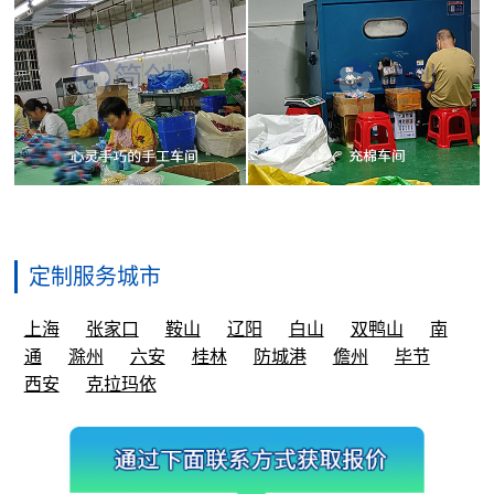
定制服务城市
上海
张家口
鞍山
辽阳
白山
双鸭山
南
通
滁州
六安
桂林
防城港
儋州
毕节
西安
克拉玛依