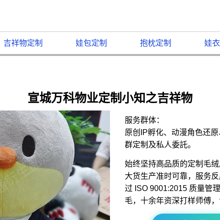
吉祥物定制
娃包定制
抱枕定制
娃衣
宣城万科物业定制小知之吉祥物
服务群体：
原创IP孵化、动漫角色还
群定制及私人委託。
始终坚持高品质的定制毛绒
大货生产准时可靠，服务反
过 ISO 9001:2015 
毛，十余年资深打样师傅，