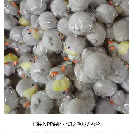
已装入PP袋的小知之毛绒吉祥物