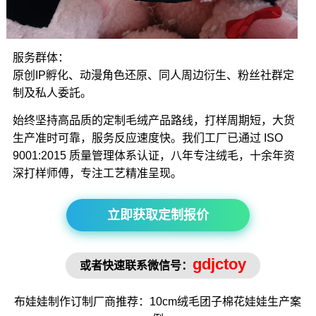
服务群体：
原创IP孵化、动漫角色还原、同人周边衍生、粉丝社群定
制及私人委託。
始终坚持高品质的定制毛绒产品路线，打样周期短，大货
生产准时可靠，服务反应速度快。我们工厂已通过 ISO
9001:2015 质量管理体系认证，八年专注绒毛，十余年资
深打样师傅，专注工艺精准呈现。
立即获取定制报价
gdjctoy
或者快速联系微信号：
布娃娃制作
订制厂商推荐：10cm绒毛
团子棉花娃娃
生产案