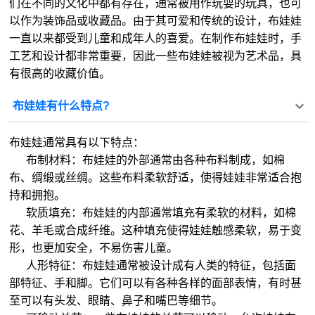
们在不同的文化中都有存在，通常被用作玩耍的玩具，也可
以作为装饰品或收藏品。由于其可爱和传统的设计，布娃娃
一直以来都受到儿童和成年人的喜爱。在制作布娃娃时，手
工艺和设计都非常重要，因此一些布娃娃被视为艺术品，具
有很高的收藏价值。
布娃娃有什么特点?
布娃娃通常具有以下特点：
布制材料：布娃娃的外部通常由各种布料制成，如棉
布、绸缎或丝绸。这些布料柔软舒适，使得娃娃非常适合抱
持和拥抱。
软质填充：布娃娃的内部通常填充有柔软的材料，如棉
花、羊毛或合成纤维。这种填充使得娃娃触感柔软，易于变
形，也更加安全，不易伤害儿童。
人形特征：布娃娃通常被设计成有人类的特征，包括面
部特征、手和脚。它们可以有各种各样的面部表情，有时甚
至可以有头发、眼睛、鼻子和嘴巴等细节。