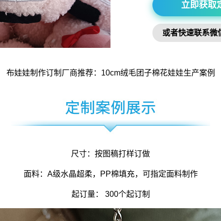
立即获取
或者快速联系微
布娃娃制作
订制厂商推荐：10cm绒毛
团子棉花娃娃
生产案例
尺寸：按图稿打样订做
面料：A级水晶超柔，PP棉填充，可指定面料制作
起订量： 300个起订制