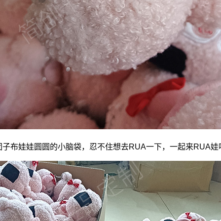
团子
布娃娃
圆圆的小脑袋，忍不住想去RUA一下，一起来RUA娃