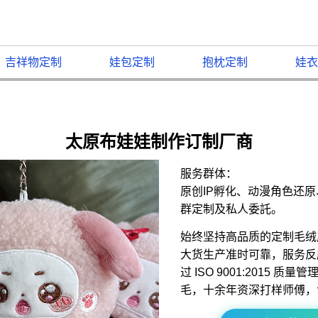
吉祥物定制
娃包定制
抱枕定制
娃衣
太原布娃娃制作订制厂商
服务群体：
原创IP孵化、动漫角色还
群定制及私人委託。
始终坚持高品质的定制毛绒
大货生产准时可靠，服务反
过 ISO 9001:2015 
毛，十余年资深打样师傅，