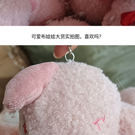
可爱
布娃娃
大货实拍图，喜欢吗？