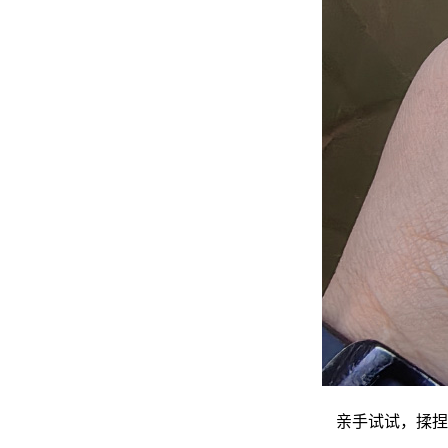
亲手试试，揉捏