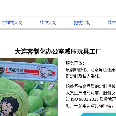
吉祥物定制
娃包定制
抱枕定制
娃衣
大连客制化办公室减压玩具工厂
服务群体：
原创IP孵化、动漫角色还
群定制及私人委託。
始终坚持高品质的定制毛绒
大货生产准时可靠，服务反
过 ISO 9001:2015 
毛，十余年资深打样师傅，