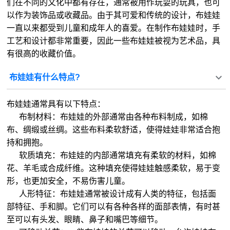
们在不同的文化中都有存在，通常被用作玩耍的玩具，也可
以作为装饰品或收藏品。由于其可爱和传统的设计，布娃娃
一直以来都受到儿童和成年人的喜爱。在制作布娃娃时，手
工艺和设计都非常重要，因此一些布娃娃被视为艺术品，具
有很高的收藏价值。
布娃娃有什么特点?
布娃娃通常具有以下特点：
布制材料：布娃娃的外部通常由各种布料制成，如棉
布、绸缎或丝绸。这些布料柔软舒适，使得娃娃非常适合抱
持和拥抱。
软质填充：布娃娃的内部通常填充有柔软的材料，如棉
花、羊毛或合成纤维。这种填充使得娃娃触感柔软，易于变
形，也更加安全，不易伤害儿童。
人形特征：布娃娃通常被设计成有人类的特征，包括面
部特征、手和脚。它们可以有各种各样的面部表情，有时甚
至可以有头发、眼睛、鼻子和嘴巴等细节。