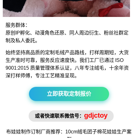
服务群体：
原创IP孵化、动漫角色还原、同人周边衍生、粉丝社群定
制及私人委託。
始终坚持高品质的定制毛绒产品路线，打样周期短，大货
生产准时可靠，服务反应速度快。我们工厂已通过 ISO
9001:2015 质量管理体系认证，八年专注绒毛，十余年资
深打样师傅，专注工艺精准呈现。
立即获取定制报价
gdjctoy
或者快速联系微信号：
布娃娃制作
订制厂商推荐：10cm绒毛
团子棉花娃娃
生产案