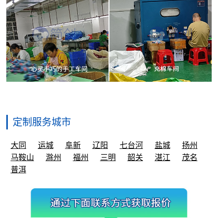
定制服务城市
大同
运城
阜新
辽阳
七台河
盐城
扬州
马鞍山
滁州
福州
三明
韶关
湛江
茂名
普洱