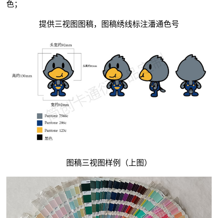
色；
提供三视图图稿，图稿绣线标注潘通色号
图稿三视图样例（上图）