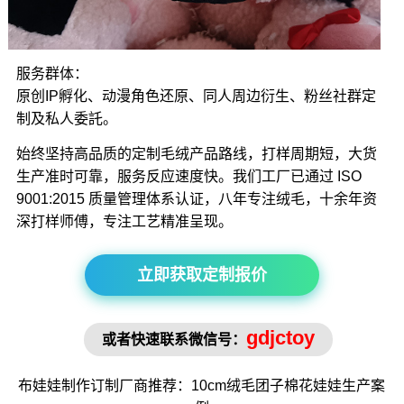
服务群体：
原创IP孵化、动漫角色还原、同人周边衍生、粉丝社群定
制及私人委託。
始终坚持高品质的定制毛绒产品路线，打样周期短，大货
生产准时可靠，服务反应速度快。我们工厂已通过 ISO
9001:2015 质量管理体系认证，八年专注绒毛，十余年资
深打样师傅，专注工艺精准呈现。
立即获取定制报价
gdjctoy
或者快速联系微信号：
布娃娃制作
订制厂商推荐：10cm绒毛
团子棉花娃娃
生产案