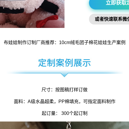
立即获取
或者快速联系微
布娃娃制作
订制厂商推荐：10cm绒毛
团子棉花娃娃
生产案例
尺寸：按图稿打样订做
面料：A级水晶超柔，PP棉填充，可指定面料制作
起订量： 300个起订制