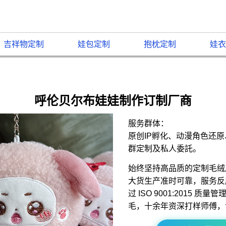
吉祥物定制
娃包定制
抱枕定制
娃衣
呼伦贝尔布娃娃制作订制厂商
服务群体：
原创IP孵化、动漫角色还
群定制及私人委託。
始终坚持高品质的定制毛绒
大货生产准时可靠，服务反
过 ISO 9001:2015 
毛，十余年资深打样师傅，