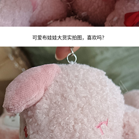
可爱
布娃娃
大货实拍图，喜欢吗？