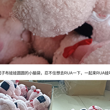
团子
布娃娃
圆圆的小脑袋，忍不住想去RUA一下，一起来RUA娃