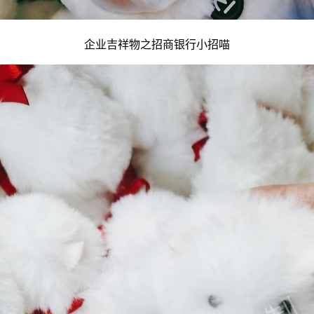
企业吉祥物
之招商银行小招喵