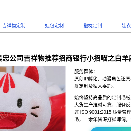
吉祥物定制
娃包定制
抱枕定制
娃衣
吴忠公司吉祥物推荐招商银行小招喵之白羊
服务群体：
原创IP孵化、动漫角色还
群定制及私人委託。
始终坚持高品质的定制毛绒
大货生产准时可靠，服务反
过 ISO 9001:2015 
毛，十余年资深打样师傅，