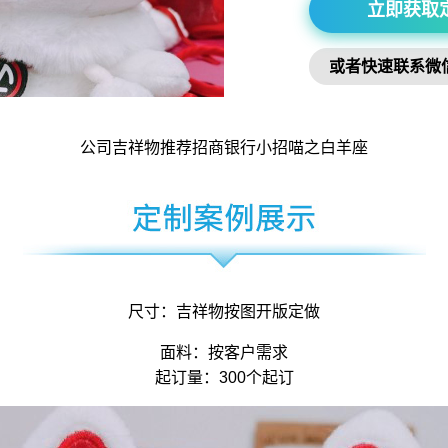
立即获取
或者快速联系微
公司吉祥物
推荐招商银行小招喵之白羊座
尺寸：
吉祥物
按图开版定做
面料：按客户需求
起订量：300个起订