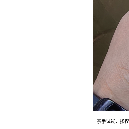
亲手试试，揉捏