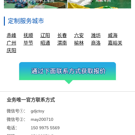
定制服务城市
赤峰
抚顺
辽阳
长春
六安
潍坊
威海
广州
毕节
昭通
渭南
榆林
商洛
嘉峪关
庆阳
业务唯一官方联系方式
微信号①：
gdjctoy
微信号②：
may200710
电话：
150 9975 5569