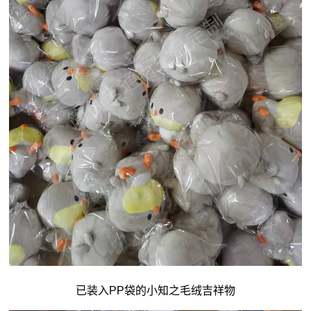
已装入PP袋的小知之毛绒吉祥物