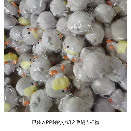
已装入PP袋的小知之毛绒吉祥物