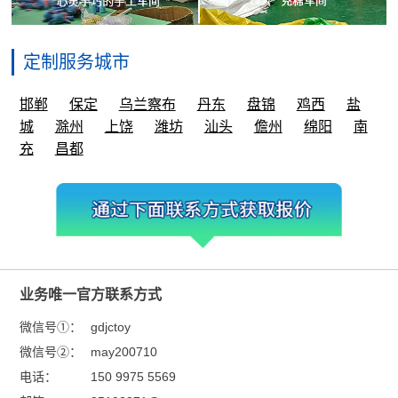
定制服务城市
邯郸
保定
乌兰察布
丹东
盘锦
鸡西
盐
城
滁州
上饶
潍坊
汕头
儋州
绵阳
南
充
昌都
业务唯一官方联系方式
微信号①：
gdjctoy
微信号②：
may200710
电话：
150 9975 5569