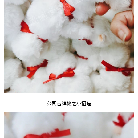
公司吉祥物
之小招喵