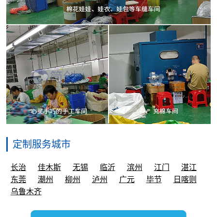
定制服务城市
长治
佳木斯
无锡
临沂
滨州
江门
湛江
东莞
潮州
柳州
泸州
广元
毕节
日喀则
乌鲁木齐