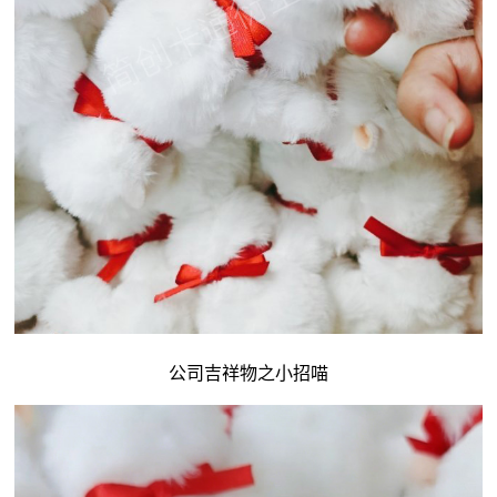
公司吉祥物
之小招喵