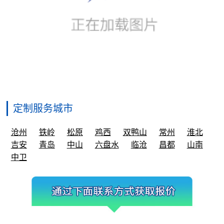
定制服务城市
沧州
铁岭
松原
鸡西
双鸭山
常州
淮北
吉安
青岛
中山
六盘水
临沧
昌都
山南
中卫
业务唯一官方联系方式
微信号①：
gdjctoy
微信号②：
may200710
电话：
150 9975 5569