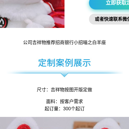
立即获取
或者快速联系微
公司吉祥物
推荐招商银行小招喵之白羊座
尺寸：
吉祥物
按图开版定做
面料：按客户需求
起订量：300个起订