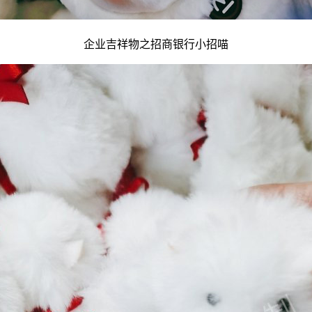
企业吉祥物
之招商银行小招喵