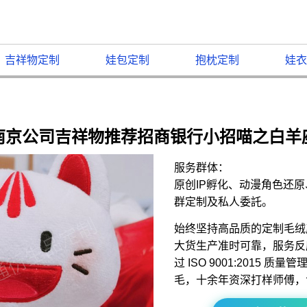
吉祥物定制
娃包定制
抱枕定制
娃衣
南京公司吉祥物推荐招商银行小招喵之白羊
服务群体：
原创IP孵化、动漫角色还
群定制及私人委託。
始终坚持高品质的定制毛绒
大货生产准时可靠，服务反
过 ISO 9001:2015 
毛，十余年资深打样师傅，