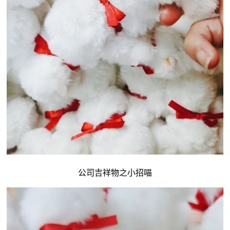
公司吉祥物
之小招喵