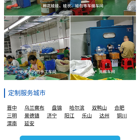
定制服务城市
晋中
乌兰察布
盘锦
哈尔滨
双鸭山
合肥
三明
景德镇
济宁
阳江
乐山
达州
铜川
渭南
延安