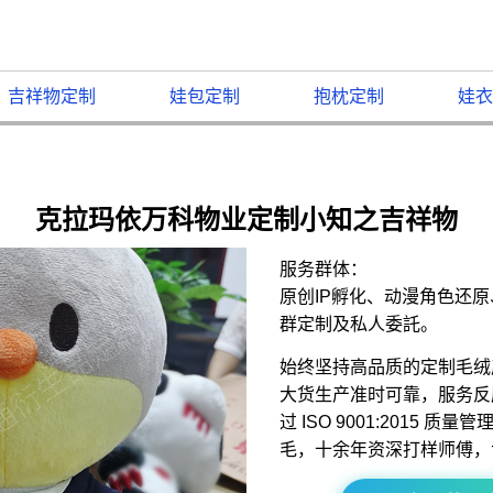
吉祥物定制
娃包定制
抱枕定制
娃衣
克拉玛依万科物业定制小知之吉祥物
服务群体：
原创IP孵化、动漫角色还
群定制及私人委託。
始终坚持高品质的定制毛绒
大货生产准时可靠，服务反
过 ISO 9001:2015 
毛，十余年资深打样师傅，