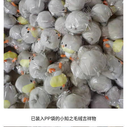
已装入PP袋的小知之毛绒吉祥物