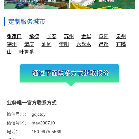
定制服务城市
张家口
承德
长春
苏州
金华
阜阳
泉州
德州
肇庆
汕尾
资阳
六盘水
昌都
石嘴
山
吐鲁番
业务唯一官方联系方式
微信号①：
gdjctoy
微信号②：
may200710
电话：
150 9975 5569