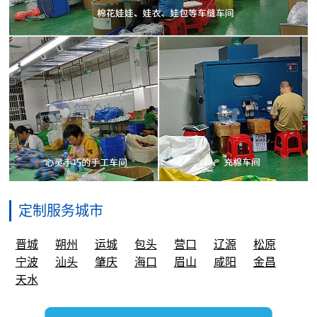
定制服务城市
晋城
朔州
运城
包头
营口
辽源
松原
宁波
汕头
肇庆
海口
眉山
咸阳
金昌
天水