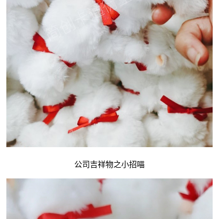
公司吉祥物
之小招喵