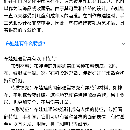
们在不同的文化中都有存在，通常被用作玩耍的玩具，也可
以作为装饰品或收藏品。由于其可爱和传统的设计，布娃娃
一直以来都受到儿童和成年人的喜爱。在制作布娃娃时，手
工艺和设计都非常重要，因此一些布娃娃被视为艺术品，具
有很高的收藏价值。
布娃娃有什么特点?
布娃娃通常具有以下特点：
布制材料：布娃娃的外部通常由各种布料制成，如棉
布、绸缎或丝绸。这些布料柔软舒适，使得娃娃非常适合抱
持和拥抱。
软质填充：布娃娃的内部通常填充有柔软的材料，如棉
花、羊毛或合成纤维。这种填充使得娃娃触感柔软，易于变
形，也更加安全，不易伤害儿童。
人形特征：布娃娃通常被设计成有人类的特征，包括面
部特征、手和脚。它们可以有各种各样的面部表情，有时甚
至可以有头发、眼睛、鼻子和嘴巴等细节。