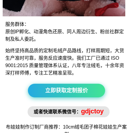
服务群体：
原创IP孵化、动漫角色还原、同人周边衍生、粉丝社群定
制及私人委託。
始终坚持高品质的定制毛绒产品路线，打样周期短，大货
生产准时可靠，服务反应速度快。我们工厂已通过 ISO
9001:2015 质量管理体系认证，八年专注绒毛，十余年资
深打样师傅，专注工艺精准呈现。
立即获取定制报价
gdjctoy
或者快速联系微信号：
布娃娃制作
订制厂商推荐：10cm绒毛
团子棉花娃娃
生产案