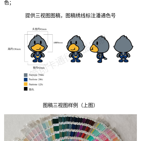
色；
提供三视图图稿，图稿绣线标注潘通色号
图稿三视图样例（上图）