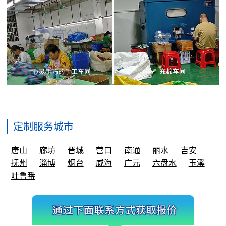
定制服务城市
唐山
廊坊
晋城
营口
南通
丽水
吉安
抚州
淄博
烟台
威海
广元
六盘水
玉溪
吐鲁番