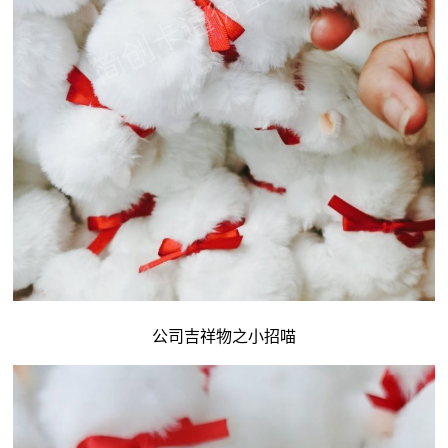
公司吉祥物
之小招喵