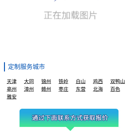
定制服务城市
天津
大同
锦州
铁岭
白山
鸡西
双鸭山
亳州
漳州
赣州
枣庄
东营
北海
百色
雅安
业务唯一官方联系方式
微信号①：
gdjctoy