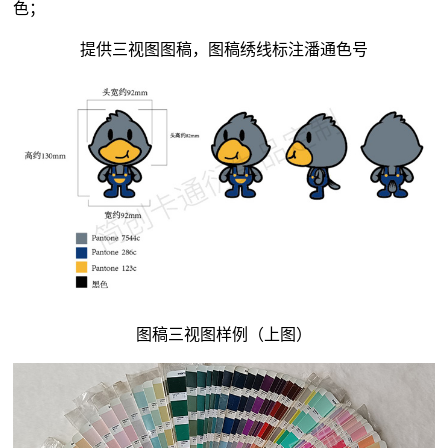
色；
提供三视图图稿，图稿绣线标注潘通色号
图稿三视图样例（上图）