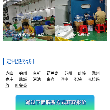
定制服务城市
赤峰
锦州
阜新
葫芦岛
苏州
蚌埠
滁州
枣庄
聊城
河池
来宾
巴中
张掖
克拉玛
依
吐鲁番