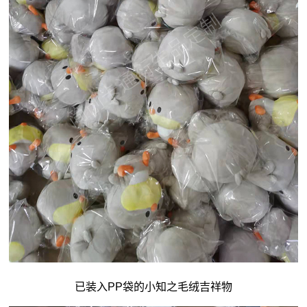
已装入PP袋的小知之毛绒吉祥物