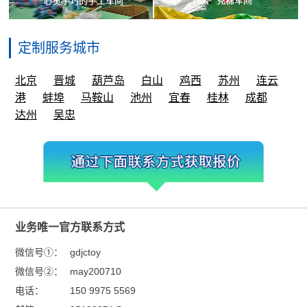
定制服务城市
北京
晋城
葫芦岛
白山
鸡西
苏州
连云
港
蚌埠
马鞍山
池州
宜春
桂林
成都
达州
吴忠
业务唯一官方联系方式
微信号①：
gdjctoy
微信号②：
may200710
电话：
150 9975 5569