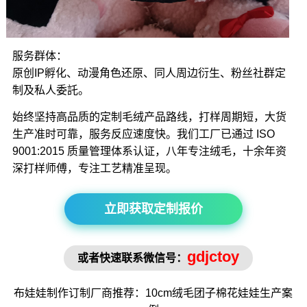
服务群体：
原创IP孵化、动漫角色还原、同人周边衍生、粉丝社群定
制及私人委託。
始终坚持高品质的定制毛绒产品路线，打样周期短，大货
生产准时可靠，服务反应速度快。我们工厂已通过 ISO
9001:2015 质量管理体系认证，八年专注绒毛，十余年资
深打样师傅，专注工艺精准呈现。
立即获取定制报价
gdjctoy
或者快速联系微信号：
布娃娃制作
订制厂商推荐：10cm绒毛
团子棉花娃娃
生产案