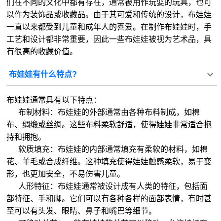
们在不同的文化中都有存在，通常被用作玩耍的玩具，也可
以作为装饰品或收藏品。由于其可爱和传统的设计，布娃娃
一直以来都受到儿童和成年人的喜爱。在制作布娃娃时，手
工艺和设计都非常重要，因此一些布娃娃被视为艺术品，具
有很高的收藏价值。
布娃娃有什么特点?
布娃娃通常具有以下特点：
布制材料：布娃娃的外部通常由各种布料制成，如棉
布、绸缎或丝绸。这些布料柔软舒适，使得娃娃非常适合抱
持和拥抱。
软质填充：布娃娃的内部通常填充有柔软的材料，如棉
花、羊毛或合成纤维。这种填充使得娃娃触感柔软，易于变
形，也更加安全，不易伤害儿童。
人形特征：布娃娃通常被设计成有人类的特征，包括面
部特征、手和脚。它们可以有各种各样的面部表情，有时甚
至可以有头发、眼睛、鼻子和嘴巴等细节。