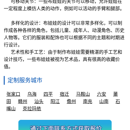
可移动关节：一些布娃娃的关节可以移动，允许娃娃在
一定程度上模仿人类的动作，例如可以活动的手臂和腿部。
多样化的设计：布娃娃的设计可以非常多样化，可以制
作成各种各样的角色，包括儿童、成年人、动漫角色、历史
人物等。它们的服装和配饰也可以根据不同的主题和时期进
行设计。
艺术性和手工艺：由于制作布娃娃需要精湛的手工艺和
设计技巧，一些布娃娃被视为艺术品，具有很高的收藏价
值。
定制服务城市
张家口
乌海
四平
宿迁
马鞍山
六安
莆
田
赣州
汕头
阳江
儋州
南充
山南
石
嘴山
克拉玛依