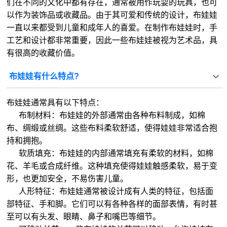
们在不同的文化中都有存在，通常被用作玩耍的玩具，也可
以作为装饰品或收藏品。由于其可爱和传统的设计，布娃娃
一直以来都受到儿童和成年人的喜爱。在制作布娃娃时，手
工艺和设计都非常重要，因此一些布娃娃被视为艺术品，具
有很高的收藏价值。
布娃娃有什么特点?
布娃娃通常具有以下特点：
布制材料：布娃娃的外部通常由各种布料制成，如棉
布、绸缎或丝绸。这些布料柔软舒适，使得娃娃非常适合抱
持和拥抱。
软质填充：布娃娃的内部通常填充有柔软的材料，如棉
花、羊毛或合成纤维。这种填充使得娃娃触感柔软，易于变
形，也更加安全，不易伤害儿童。
人形特征：布娃娃通常被设计成有人类的特征，包括面
部特征、手和脚。它们可以有各种各样的面部表情，有时甚
至可以有头发、眼睛、鼻子和嘴巴等细节。