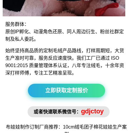
服务群体：
原创IP孵化、动漫角色还原、同人周边衍生、粉丝社群定
制及私人委託。
始终坚持高品质的定制毛绒产品路线，打样周期短，大货
生产准时可靠，服务反应速度快。我们工厂已通过 ISO
9001:2015 质量管理体系认证，八年专注绒毛，十余年资
深打样师傅，专注工艺精准呈现。
立即获取定制报价
gdjctoy
或者快速联系微信号：
布娃娃制作
订制厂商推荐：10cm绒毛
团子棉花娃娃
生产案