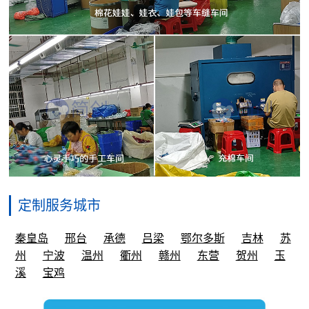
定制服务城市
秦皇岛
邢台
承德
吕梁
鄂尔多斯
吉林
苏
州
宁波
温州
衢州
赣州
东营
贺州
玉
溪
宝鸡