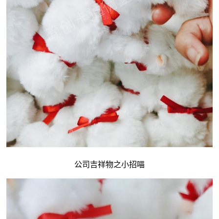
公司吉祥物
之小招喵